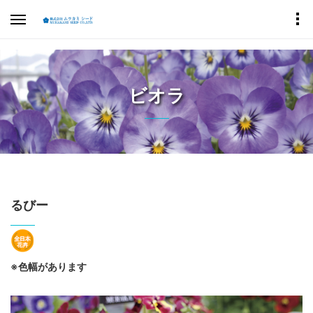
ビオラ
るびー
※色幅があります